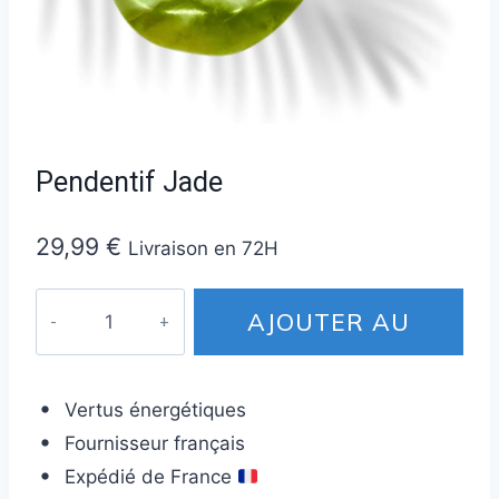
Pendentif Jade
29,99
€
Livraison en 72H
quantité
AJOUTER AU
de
Pendentif
PANIER
Jade
Vertus énergétiques
Fournisseur français
Expédié de France